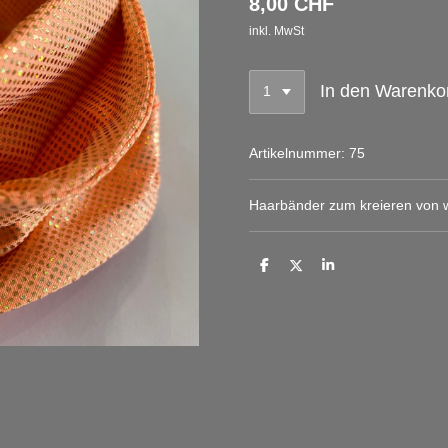
8,00 CHF
inkl. MwSt
In den Warenko
Artikelnummer:
75
Haarbänder zum kreieren von 
T
T
T
e
e
e
i
i
i
l
l
l
e
e
e
n
n
n