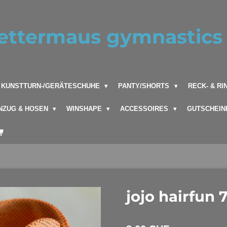
ettermaus gymnastics 
KUNSTTURN-/GERÄTESCHUHE
PANTY/SHORTS
RECK- & R
NZUG & HOSEN
WINSHAPE
ACCESSOIRES
GUTSCHEIN
jojo hairfun 