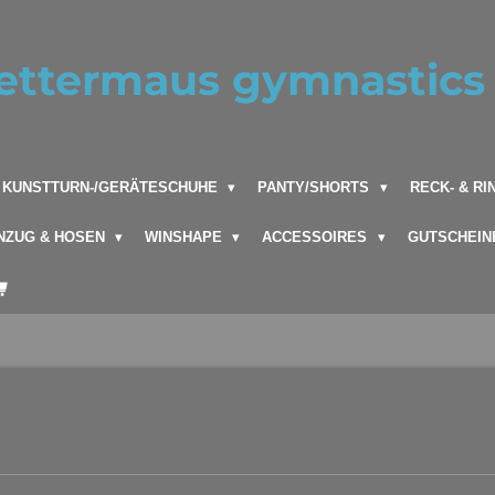
ettermaus gymnastics 
KUNSTTURN-/GERÄTESCHUHE
PANTY/SHORTS
RECK- & R
NZUG & HOSEN
WINSHAPE
ACCESSOIRES
GUTSCHEIN