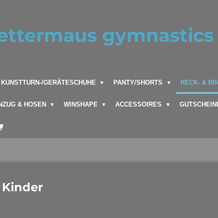
ettermaus gymnastics 
KUNSTTURN-/GERÄTESCHUHE
PANTY/SHORTS
RECK- & R
NZUG & HOSEN
WINSHAPE
ACCESSOIRES
GUTSCHEIN
r Kinder