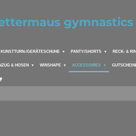
ettermaus gymnastics 
KUNSTTURN-/GERÄTESCHUHE
PANTY/SHORTS
RECK- & R
NZUG & HOSEN
WINSHAPE
ACCESSOIRES
GUTSCHEIN