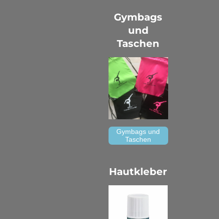
Gymbags
und
Taschen
Gymbags und
Taschen
Hautkleber