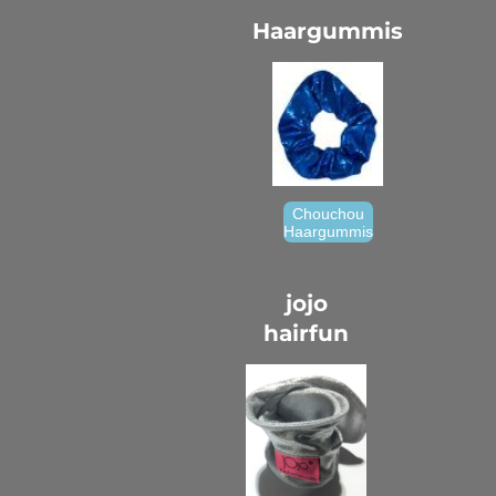
Haargummis
Chouchou
Haargummis
jojo
hairfun