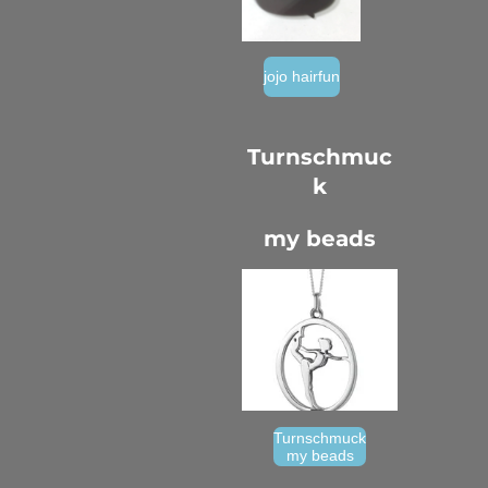
jojo hairfun
Turnschmuc
k
my beads
Turnschmuck
my beads