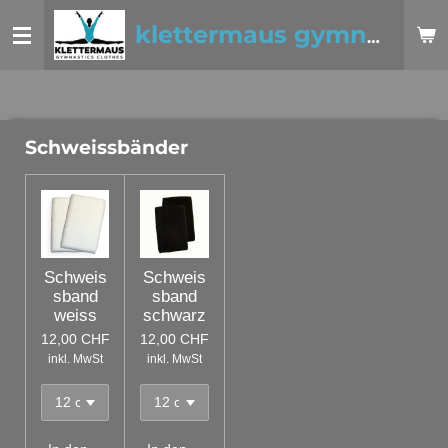
Zum
klettermaus gymnastics clothes
Hauptinhalt
springen
Schweissbänder
Schweis
Schweis
sband
sband
weiss
schwarz
12,00 CHF
12,00 CHF
inkl. MwSt
inkl. MwSt