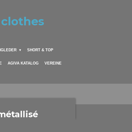
 clothes
INGLEDER
SHORT & TOP
E
AGIVA KATALOG
VEREINE
étallisé