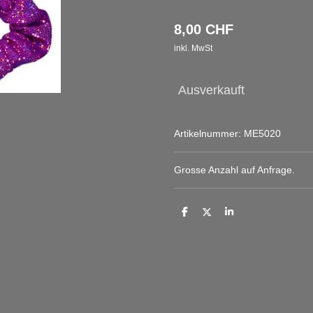
8,00 CHF
inkl. MwSt
Ausverkauft
Artikelnummer:
ME5020
Grosse Anzahl auf Anfrage.
T
T
T
e
e
e
i
i
i
l
l
l
e
e
e
n
n
n