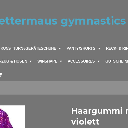
ettermaus gymnastics
KUNSTTURN-/GERÄTESCHUHE
PANTY/SHORTS
RECK- & R
NZUG & HOSEN
WINSHAPE
ACCESSOIRES
GUTSCHEIN
Haargummi m
violett