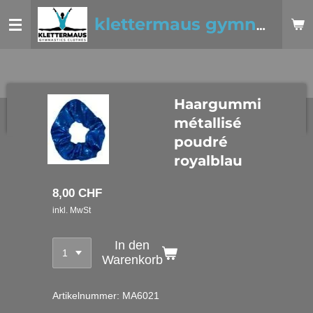
Zum
klettermaus gymnastics clothes
Hauptinhalt
springen
Haargummi
métallisé
poudré
royalblau
8,00 CHF
inkl. MwSt
In den
Warenkorb
Artikelnummer:
MA6021