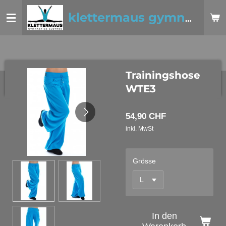
Zum
klettermaus gymnastics clothes
Hauptinhalt
springen
Trainingshose
WTE3
54,90 CHF
inkl. MwSt
Grösse
In den