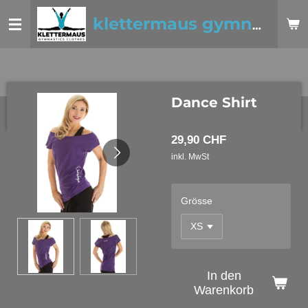
Zum
klettermaus gymnastics clothes
Hauptinhalt
springen
Dance Shirt
29,90 CHF
inkl. MwSt
Grösse
In den
Warenkorb