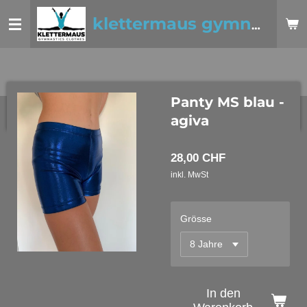
Zum
klettermaus gymnastics clothes
Hauptinhalt
springen
Panty MS blau -
agiva
28,00 CHF
inkl. MwSt
Grösse
In den