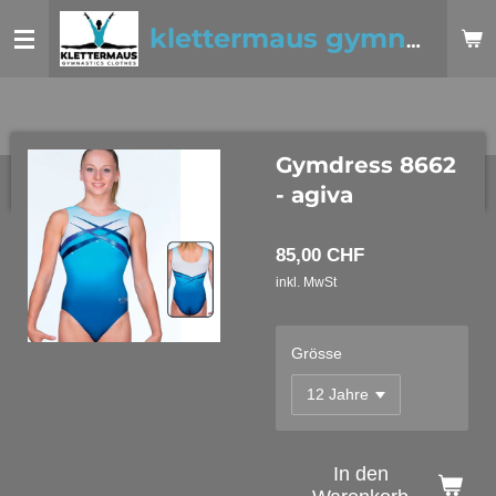
Zum
klettermaus gymnastics clothes
Hauptinhalt
springen
Gymdress 8662
- agiva
85,00 CHF
inkl. MwSt
Grösse
In den