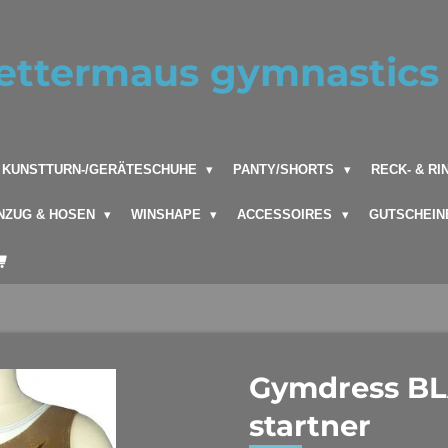
ettermaus gymnastics 
KUNSTTURN-/GERÄTESCHUHE
PANTY/SHORTS
RECK- & R
NZUG & HOSEN
WINSHAPE
ACCESSOIRES
GUTSCHEIN
Gymdress BL
startner