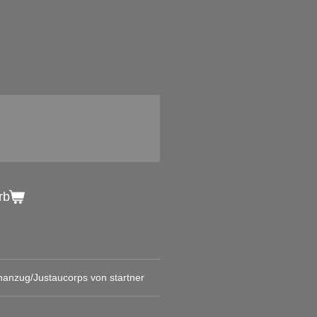
rb
anzug/Justaucorps von startner