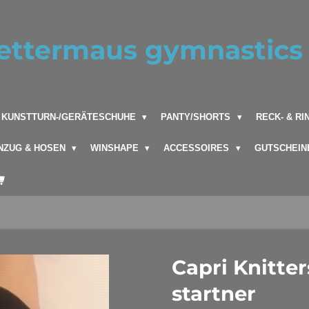
ettermaus gymnastics 
KUNSTTURN-/GERÄTESCHUHE
PANTY/SHORTS
RECK- & R
NZUG & HOSEN
WINSHAPE
ACCESSOIRES
GUTSCHEIN
Capri Knitte
startner