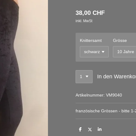
38,00 CHF
inkl. MwSt
Knittersamt
Grösse
In den Warenko
Artikelnummer:
VM9040
französische Grössen - bitte 1
T
T
T
e
e
e