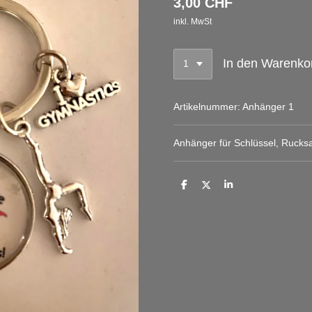
3,00 CHF
inkl. MwSt
In den Warenko
Artikelnummer:
Anhänger 1
Anhänger für Schlüssel, Rucksa
T
T
T
e
e
e
i
i
i
l
l
l
e
e
e
n
n
n