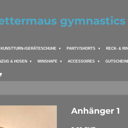
ettermaus gymnastics 
KUNSTTURN-/GERÄTESCHUHE
PANTY/SHORTS
RECK- & R
NZUG & HOSEN
WINSHAPE
ACCESSOIRES
GUTSCHEIN
Anhänger 1