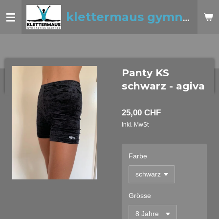
Zum
klettermaus gymnastics clothes
Hauptinhalt
springen
Panty KS
schwarz - agiva
25,00 CHF
inkl. MwSt
Farbe
Grösse