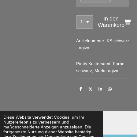
In den
Warenkorb
Artikelnummer:
KS schwarz
- agiva
Panty Knittersamt, Farbe
schwarz, Marke agiva
T
T
T
T
e
e
e
e
i
i
i
i
l
l
l
l
e
e
e
e
n
n
n
n
Diese Website verwendet Cookies, um Ihr
© 2022 - 2026 klettermaus gymnastics clothes
Nutzererlebnis zu verbessern und
maßgeschneiderte Anzeigen anzuzeigen. Die
Mit Unterstützung von
Webador
fortgesetzte Nutzung dieser Website bestätigt
Ihre Zustimmung zur Verwendung von Cookies.