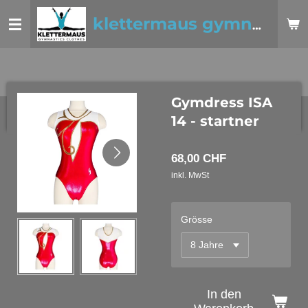
Zum
klettermaus gymnastics clothes
Hauptinhalt
springen
Gymdress ISA
14 - startner
68,00 CHF
inkl. MwSt
Grösse
In den